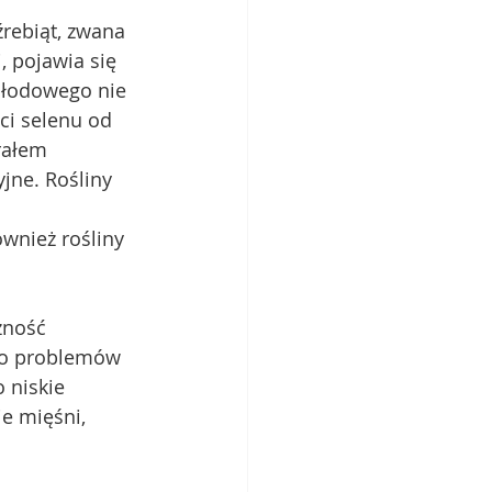
rebiąt, zwana 
 pojawia się 
 płodowego nie 
ci selenu od 
rałem 
jne. Rośliny 
żność 
 do problemów 
 niskie 
e mięśni, 