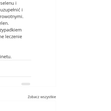
selenu i 
uzupełnić i 
rowotnymi.  
len. 
rzypadkiem 
ne leczenie 
netu. 
Zobacz wszystkie