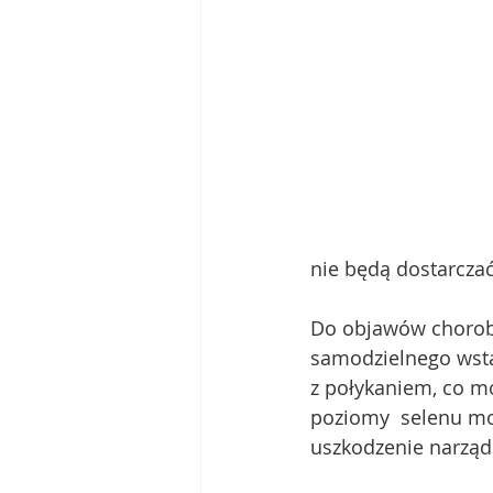
nie będą dostarczać 
Do objawów choroby
samodzielnego wsta
z połykaniem, co mo
poziomy  selenu mo
uszkodzenie narząd