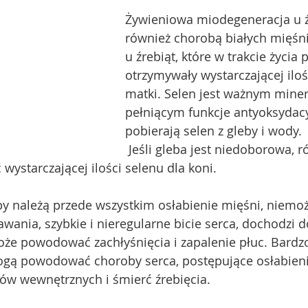
Żywieniowa miodegeneracja u ź
również chorobą białych mięśni,
u źrebiąt, które w trakcie życia
otrzymywały wystarczającej iloś
matki. Selen jest ważnym mine
pełniącym funkcje antyoksydacy
pobierają selen z gleby i wody. 
 Jeśli gleba jest niedoborowa, również rośliny 
wystarczającej ilości selenu dla koni.  
 należą przede wszystkim osłabienie mięśni, niemo
wania, szybkie i nieregularne bicie serca, dochodzi
że powodować zachłyśnięcia i zapalenie płuc. Bardzo
gą powodować choroby serca, postępujące osłabieni
ów wewnętrznych i śmierć źrebięcia.  